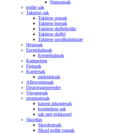
Staprugsak
trollie sak
Taktiese sak
Taktiese rugsak
Taktiese borsak
Taktiese duffeltrollie
Taktiese duffel
Taktiese noodhulpkissie
Heupsak
Eerstehulpsak
Eerstehulpsak
Kampering
Fietssak
Koelersak
pieknieksak
Afleweringsak
Deurorganiseerder
Visvangsak
promosiesak
katoen inkopiesak
kosmetiese sak
sak met trekkoord
Skooltas
Skoolrugsak
Skool trollie rugsak