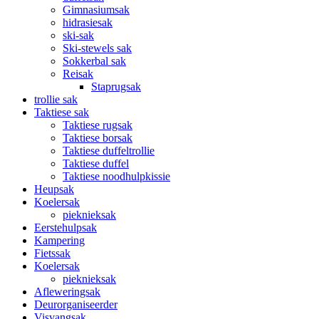
Gimnasiumsak
hidrasiesak
ski-sak
Ski-stewels sak
Sokkerbal sak
Reisak
Staprugsak
trollie sak
Taktiese sak
Taktiese rugsak
Taktiese borsak
Taktiese duffeltrollie
Taktiese duffel
Taktiese noodhulpkissie
Heupsak
Koelersak
pieknieksak
Eerstehulpsak
Kampering
Fietssak
Koelersak
pieknieksak
Afleweringsak
Deurorganiseerder
Visvangsak