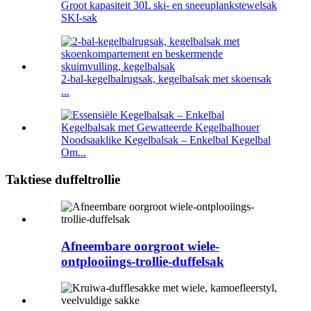
Groot kapasiteit 30L ski- en sneeuplankstewelsak
SKI-sak
2-bal-kegelbalrugsak, kegelbalsak met skoensak
...
Noodsaaklike Kegelbalsak – Enkelbal Kegelbal
Om...
Taktiese duffeltrollie
Afneembare oorgroot wiele-
ontplooiings-trollie-duffelsak