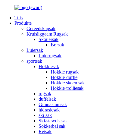
Tuis
Produkte
Gereedskapsak
Kruisliggaam Rugsak
Skouersak
Borsak
Luiersak
Luierrugsak
sportsak
Hokkiesak
Hokkie rugsak
Hokkie-duffle
Hokkie skoen sak
Hokkie-trolliesak
rugsak
duffelsak
Gimnasiumsak
hidrasiesak
ski-sak
Ski-stewels sak
Sokkerbal sak
Reisak