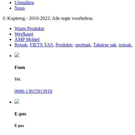
Uitstalling
Nuus
© Kopiereg - 2010-2022: Alle regte voorbehou.
Warm Produkte
Werfkaart
AMP Mobiel
Reisak
,
FIETS TAS
,
Produkte
,
sportsak
,
Taktiese sak
,
rugsak
,
Foon
Tel.
0086-13615913918
E-pos
E-pos