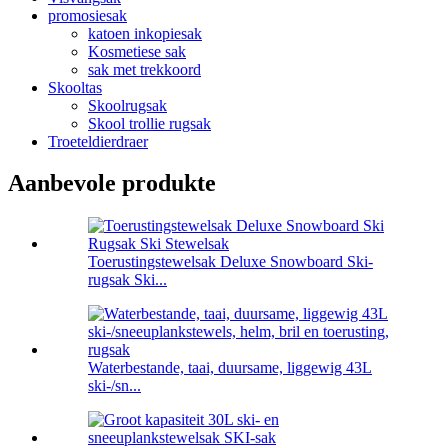
promosiesak
katoen inkopiesak
Kosmetiese sak
sak met trekkoord
Skooltas
Skoolrugsak
Skool trollie rugsak
Troeteldierdraer
Aanbevole produkte
Toerustingstewelsak Deluxe Snowboard Ski-
rugsak Ski...
Waterbestande, taai, duursame, liggewig 43L
ski-/sn...