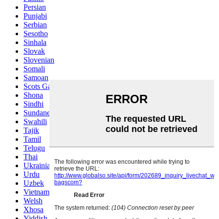
Persian
Punjabi
Serbian
Sesotho
Sinhala
Slovak
Slovenian
Somali
Samoan
Scots Gaelic
Shona
Sindhi
Sundanese
Swahili
Tajik
Tamil
Telugu
Thai
Ukrainian
Urdu
Uzbek
Vietnamese
Welsh
Xhosa
Yiddish