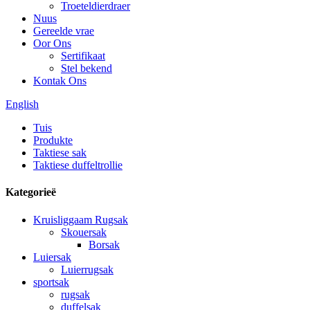
Troeteldierdraer
Nuus
Gereelde vrae
Oor Ons
Sertifikaat
Stel bekend
Kontak Ons
English
Tuis
Produkte
Taktiese sak
Taktiese duffeltrollie
Kategorieë
Kruisliggaam Rugsak
Skouersak
Borsak
Luiersak
Luierrugsak
sportsak
rugsak
duffelsak