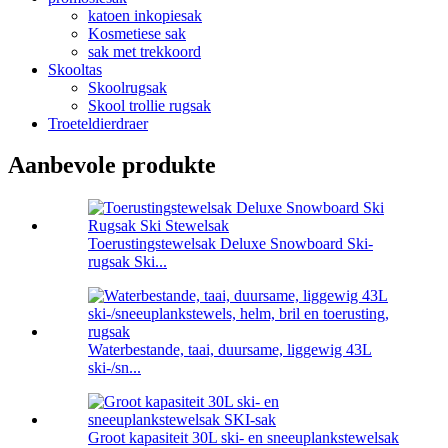
katoen inkopiesak
Kosmetiese sak
sak met trekkoord
Skooltas
Skoolrugsak
Skool trollie rugsak
Troeteldierdraer
Aanbevole produkte
Toerustingstewelsak Deluxe Snowboard Ski-
rugsak Ski...
Waterbestande, taai, duursame, liggewig 43L
ski-/sn...
Groot kapasiteit 30L ski- en sneeuplankstewelsak