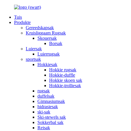
Tuis
Produkte
Gereedskapsak
Kruisliggaam Rugsak
Skouersak
Borsak
Luiersak
Luierrugsak
sportsak
Hokkiesak
Hokkie rugsak
Hokkie-duffle
Hokkie skoen sak
Hokkie-trolliesak
rugsak
duffelsak
Gimnasiumsak
hidrasiesak
ski-sak
Ski-stewels sak
Sokkerbal sak
Reisak