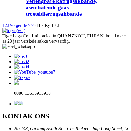
Verlengbare katrugsakbande,
asemhalende gaas
troeteldierrugsakbande
1
2
3
Volgende >
>>
Bladsy 1 / 3
Tiger bags Co., Ltd., geleë in QUANZNOU, FUJIAN, het al meer
as 23 jaar verskeie sakke vervaardig.
0086-13615913918
KONTAK ONS
No.148, Gu long South Rd., Chi Tu Area, Jing Long Street, Li