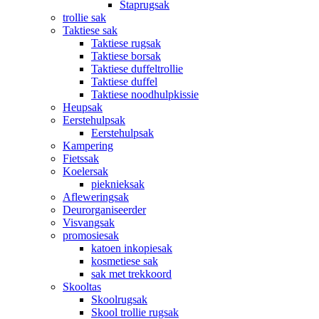
Staprugsak
trollie sak
Taktiese sak
Taktiese rugsak
Taktiese borsak
Taktiese duffeltrollie
Taktiese duffel
Taktiese noodhulpkissie
Heupsak
Eerstehulpsak
Eerstehulpsak
Kampering
Fietssak
Koelersak
pieknieksak
Afleweringsak
Deurorganiseerder
Visvangsak
promosiesak
katoen inkopiesak
kosmetiese sak
sak met trekkoord
Skooltas
Skoolrugsak
Skool trollie rugsak