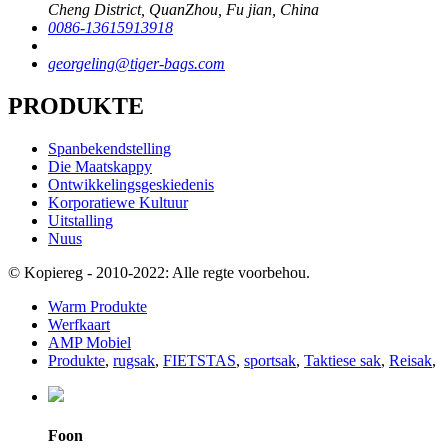
Cheng District, QuanZhou, Fu jian, China
0086-13615913918
georgeling@tiger-bags.com
PRODUKTE
Spanbekendstelling
Die Maatskappy
Ontwikkelingsgeskiedenis
Korporatiewe Kultuur
Uitstalling
Nuus
© Kopiereg - 2010-2022: Alle regte voorbehou.
Warm Produkte
Werfkaart
AMP Mobiel
Produkte
,
rugsak
,
FIETSTAS
,
sportsak
,
Taktiese sak
,
Reisak
,
Foon