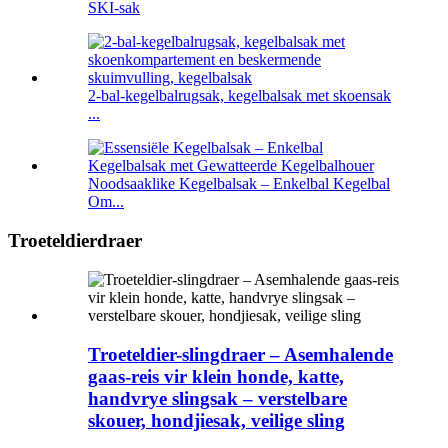
SKI-sak
2-bal-kegelbalrugsak, kegelbalsak met skoensak
...
Noodsaaklike Kegelbalsak – Enkelbal Kegelbal
Om...
Troeteldierdraer
Troeteldier-slingdraer – Asemhalende
gaas-reis vir klein honde, katte,
handvrye slingsak – verstelbare
skouer, hondjiesak, veilige sling