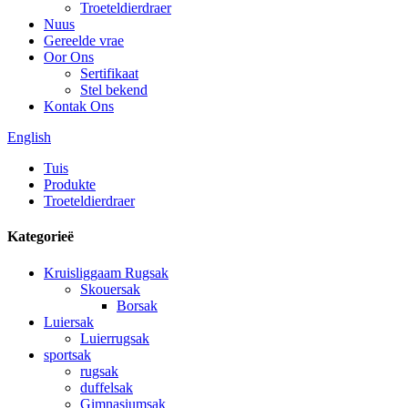
Troeteldierdraer
Nuus
Gereelde vrae
Oor Ons
Sertifikaat
Stel bekend
Kontak Ons
English
Tuis
Produkte
Troeteldierdraer
Kategorieë
Kruisliggaam Rugsak
Skouersak
Borsak
Luiersak
Luierrugsak
sportsak
rugsak
duffelsak
Gimnasiumsak