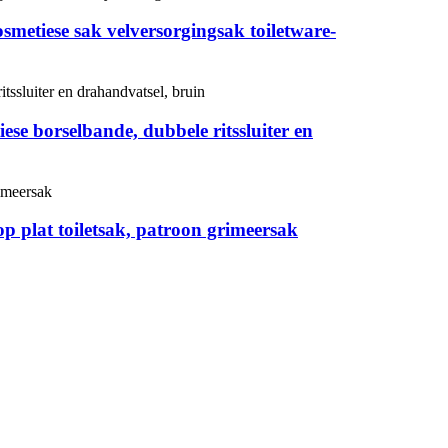
metiese sak velversorgingsak toiletware-
se borselbande, dubbele ritssluiter en
p plat toiletsak, patroon grimeersak