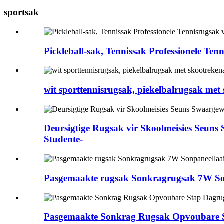
sportsak
Pickleball-sak, Tennissak Professionele T
wit sporttennisrugsak, piekelbalrugsak me
Deursigtige Rugsak vir Skoolmeisies Seun
Studente-
Pasgemaakte rugsak Sonkragrugsak 7W Sonpa
Pasgemaakte Sonkrag Rugsak Opvoubare 