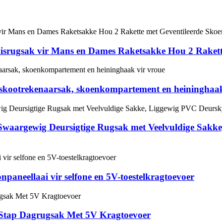
ennisrugsak vir Mans en Dames Raketsakke Hou 2 Rake
t skootrekenaarsak, skoenkompartement en heininghaak
s Swaargewig Deursigtige Rugsak met Veelvuldige Sak
neellaai vir selfone en 5V-toestelkragtoevoer
Stap Dagrugsak Met 5V Kragtoevoer