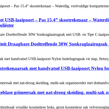
t USB-laaipoort – Pas 15.4” skootrekenaar – Waterdi
liëster
eit Draagbare Doeltreffende 30W Sonkraglaairugsak m
trekenaarsak met handvatsel USB-laaipoort Nylon buit
pgeblase grimeersak met nat-droog skeiding, multi-sak o