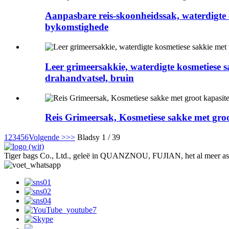
Aanpasbare reis-skoonheidssak, waterdigte 
bykomstighede
Leer grimeersakkie, waterdigte kosmetiese s
drahandvatsel, bruin
Reis Grimeersak, Kosmetiese sakke met groot
1
2
3
4
5
6
Volgende >
>>
Bladsy 1 / 39
Tiger bags Co., Ltd., geleë in QUANZNOU, FUJIAN, het al meer as 2