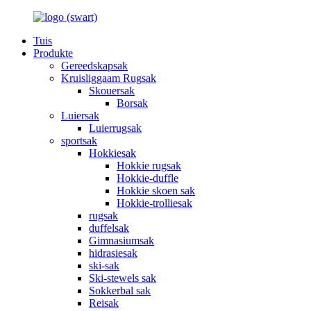
Tuis
Produkte
Gereedskapsak
Kruisliggaam Rugsak
Skouersak
Borsak
Luiersak
Luierrugsak
sportsak
Hokkiesak
Hokkie rugsak
Hokkie-duffle
Hokkie skoen sak
Hokkie-trolliesak
rugsak
duffelsak
Gimnasiumsak
hidrasiesak
ski-sak
Ski-stewels sak
Sokkerbal sak
Reisak