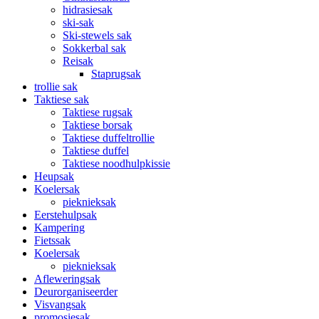
hidrasiesak
ski-sak
Ski-stewels sak
Sokkerbal sak
Reisak
Staprugsak
trollie sak
Taktiese sak
Taktiese rugsak
Taktiese borsak
Taktiese duffeltrollie
Taktiese duffel
Taktiese noodhulpkissie
Heupsak
Koelersak
pieknieksak
Eerstehulpsak
Kampering
Fietssak
Koelersak
pieknieksak
Afleweringsak
Deurorganiseerder
Visvangsak
promosiesak