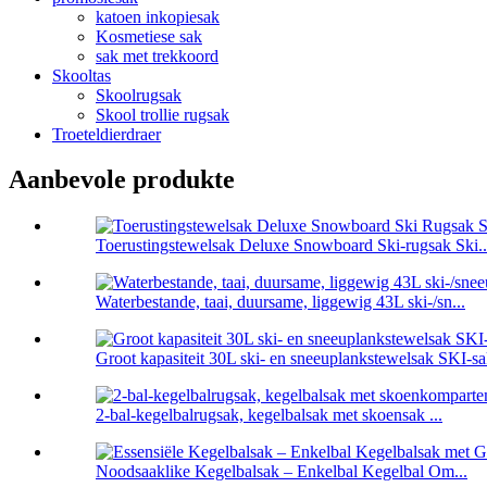
katoen inkopiesak
Kosmetiese sak
sak met trekkoord
Skooltas
Skoolrugsak
Skool trollie rugsak
Troeteldierdraer
Aanbevole produkte
Toerustingstewelsak Deluxe Snowboard Ski-rugsak Ski..
Waterbestande, taai, duursame, liggewig 43L ski-/sn...
Groot kapasiteit 30L ski- en sneeuplankstewelsak SKI-s
2-bal-kegelbalrugsak, kegelbalsak met skoensak ...
Noodsaaklike Kegelbalsak – Enkelbal Kegelbal Om...