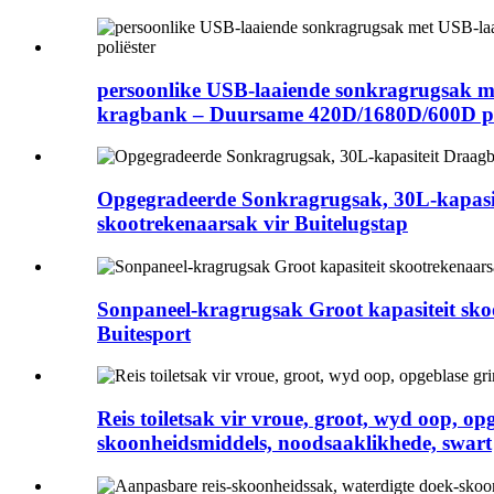
persoonlike USB-laaiende sonkragrugsak me
kragbank – Duursame 420D/1680D/600D po
Opgegradeerde Sonkragrugsak, 30L-kapasit
skootrekenaarsak vir Buitelugstap
Sonpaneel-kragrugsak Groot kapasiteit skoo
Buitesport
Reis toiletsak vir vroue, groot, wyd oop, o
skoonheidsmiddels, noodsaaklikhede, swart