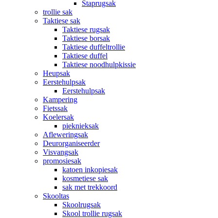
Staprugsak
trollie sak
Taktiese sak
Taktiese rugsak
Taktiese borsak
Taktiese duffeltrollie
Taktiese duffel
Taktiese noodhulpkissie
Heupsak
Eerstehulpsak
Eerstehulpsak
Kampering
Fietssak
Koelersak
pieknieksak
Afleweringsak
Deurorganiseerder
Visvangsak
promosiesak
katoen inkopiesak
kosmetiese sak
sak met trekkoord
Skooltas
Skoolrugsak
Skool trollie rugsak