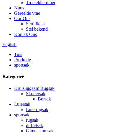
Troeteldierdraer
Nuus
Gereelde vrae
Oor Ons
Sertifikaat
Stel bekend
Kontak Ons
English
Tuis
Produkte
sportsak
Kategorieë
Kruisliggaam Rugsak
Skouersak
Borsak
Luiersak
Luierrugsak
sportsak
rugsak
duffelsak
Gimnasiumsak