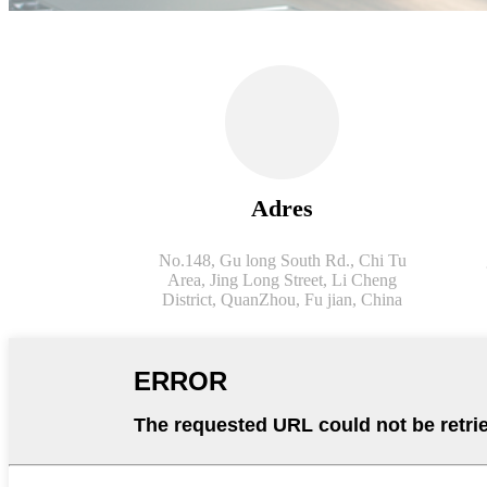
Adres
No.148, Gu long South Rd., Chi Tu
Area, Jing Long Street, Li Cheng
District, QuanZhou, Fu jian, China