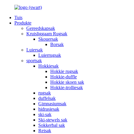
Tuis
Produkte
Gereedskapsak
Kruisliggaam Rugsak
Skouersak
Borsak
Luiersak
Luierrugsak
sportsak
Hokkiesak
Hokkie rugsak
Hokkie-duffle
Hokkie skoen sak
Hokkie-trolliesak
rugsak
duffelsak
Gimnasiumsak
hidrasiesak
ski-sak
Ski-stewels sak
Sokkerbal sak
Reisak