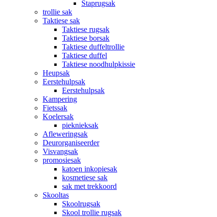
Staprugsak
trollie sak
Taktiese sak
Taktiese rugsak
Taktiese borsak
Taktiese duffeltrollie
Taktiese duffel
Taktiese noodhulpkissie
Heupsak
Eerstehulpsak
Eerstehulpsak
Kampering
Fietssak
Koelersak
pieknieksak
Afleweringsak
Deurorganiseerder
Visvangsak
promosiesak
katoen inkopiesak
kosmetiese sak
sak met trekkoord
Skooltas
Skoolrugsak
Skool trollie rugsak