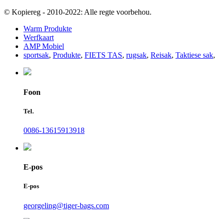
© Kopiereg - 2010-2022: Alle regte voorbehou.
Warm Produkte
Werfkaart
AMP Mobiel
sportsak
,
Produkte
,
FIETS TAS
,
rugsak
,
Reisak
,
Taktiese sak
,
Foon
Tel.
0086-13615913918
E-pos
E-pos
georgeling@tiger-bags.com