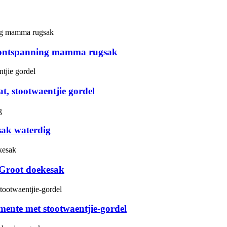
is ontspanning mamma rugsak
, stootwaentjie gordel
sak waterdig
 Groot doekesak
ente met stootwaentjie-gordel