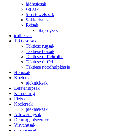
hidrasiesak
ski-sak
Ski-stewels sak
Sokkerbal sak
Reisak
Staprugsak
trollie sak
Taktiese sak
Taktiese rugsak
Taktiese borsak
Taktiese duffeltrollie
Taktiese duffel
Taktiese noodhulpkissie
Heupsak
Koelersak
pieknieksak
Eerstehulpsak
Kampering
Fietssak
Koelersak
pieknieksak
Afleweringsak
Deurorganiseerder
Visvangsak
promosiesak