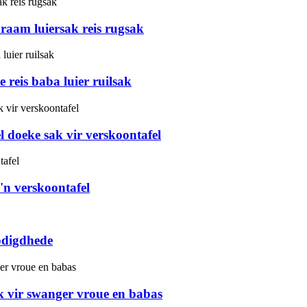
raam luiersak reis rugsak
 reis baba luier ruilsak
l doeke sak vir verskoontafel
n verskoontafel
odigdhede
k vir swanger vroue en babas