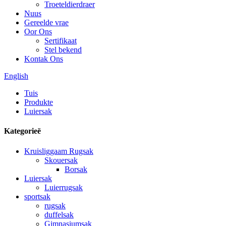
Troeteldierdraer
Nuus
Gereelde vrae
Oor Ons
Sertifikaat
Stel bekend
Kontak Ons
English
Tuis
Produkte
Luiersak
Kategorieë
Kruisliggaam Rugsak
Skouersak
Borsak
Luiersak
Luierrugsak
sportsak
rugsak
duffelsak
Gimnasiumsak