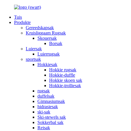
Tuis
Produkte
Gereedskapsak
Kruisliggaam Rugsak
Skouersak
Borsak
Luiersak
Luierrugsak
sportsak
Hokkiesak
Hokkie rugsak
Hokkie-duffle
Hokkie skoen sak
Hokkie-trolliesak
rugsak
duffelsak
Gimnasiumsak
hidrasiesak
ski-sak
Ski-stewels sak
Sokkerbal sak
Reisak