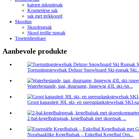
katoen inkopiesak
Kosmetiese sak
sak met trekkoord
Skooltas
Skoolrugsak
Skool trollie rugsak
Troeteldierdraer
Aanbevole produkte
Toerustingstewelsak Deluxe Snowboard Ski-rugsak Ski..
Waterbestande, taai, duursame, liggewig 43L ski-/sn...
Groot kapasiteit 30L ski- en sneeuplankstewelsak SKI-s
2-bal-kegelbalrugsak, kegelbalsak met skoensak ...
Noodsaaklike Kegelbalsak – Enkelbal Kegelbal Om...