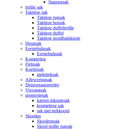
Staprugsak
trollie sak
Taktiese sak
Taktiese rugsak
Taktiese borsak
Taktiese duffeltrollie
Taktiese duffel
Taktiese noodhulpkissie
Heupsak
Eerstehulpsak
Eerstehulpsak
Kampering
Fietssak
Koelersak
pieknieksak
Afleweringsak
Deurorganiseerder
Visvangsak
promosiesak
katoen inkopiesak
kosmetiese sak
sak met trekkoord
Skooltas
Skoolrugsak
Skool trollie rugsak