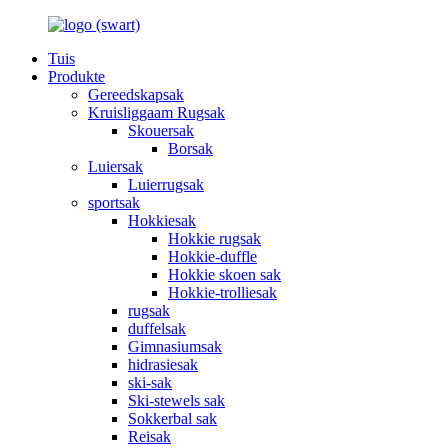
Tuis
Produkte
Gereedskapsak
Kruisliggaam Rugsak
Skouersak
Borsak
Luiersak
Luierrugsak
sportsak
Hokkiesak
Hokkie rugsak
Hokkie-duffle
Hokkie skoen sak
Hokkie-trolliesak
rugsak
duffelsak
Gimnasiumsak
hidrasiesak
ski-sak
Ski-stewels sak
Sokkerbal sak
Reisak