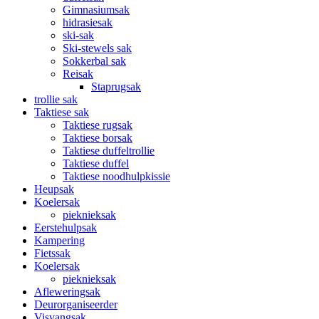
Gimnasiumsak
hidrasiesak
ski-sak
Ski-stewels sak
Sokkerbal sak
Reisak
Staprugsak
trollie sak
Taktiese sak
Taktiese rugsak
Taktiese borsak
Taktiese duffeltrollie
Taktiese duffel
Taktiese noodhulpkissie
Heupsak
Koelersak
pieknieksak
Eerstehulpsak
Kampering
Fietssak
Koelersak
pieknieksak
Afleweringsak
Deurorganiseerder
Visvangsak