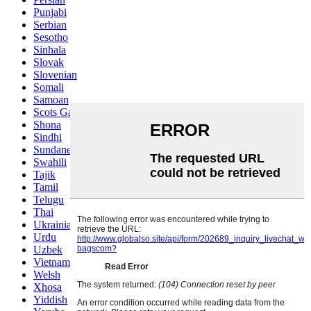
Punjabi
Serbian
Sesotho
Sinhala
Slovak
Slovenian
Somali
Samoan
Scots Gaelic
Shona
Sindhi
Sundanese
Swahili
Tajik
Tamil
Telugu
Thai
Ukrainian
Urdu
Uzbek
Vietnamese
Welsh
Xhosa
Yiddish