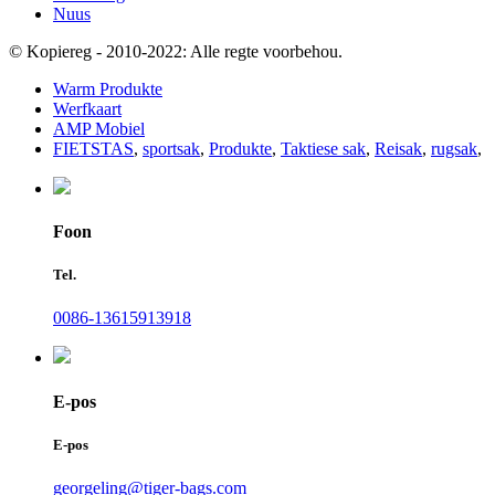
Nuus
© Kopiereg - 2010-2022: Alle regte voorbehou.
Warm Produkte
Werfkaart
AMP Mobiel
FIETSTAS
,
sportsak
,
Produkte
,
Taktiese sak
,
Reisak
,
rugsak
,
Foon
Tel.
0086-13615913918
E-pos
E-pos
georgeling@tiger-bags.com