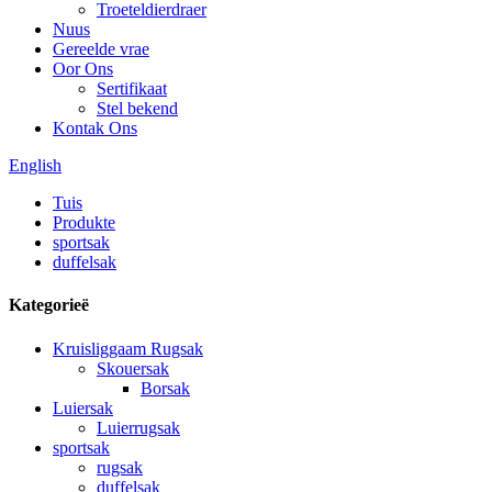
Troeteldierdraer
Nuus
Gereelde vrae
Oor Ons
Sertifikaat
Stel bekend
Kontak Ons
English
Tuis
Produkte
sportsak
duffelsak
Kategorieë
Kruisliggaam Rugsak
Skouersak
Borsak
Luiersak
Luierrugsak
sportsak
rugsak
duffelsak