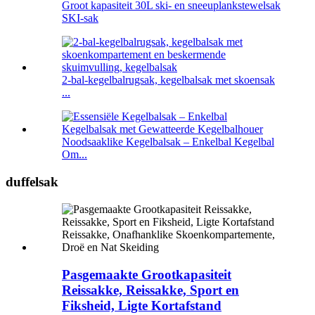
Groot kapasiteit 30L ski- en sneeuplankstewelsak
SKI-sak
2-bal-kegelbalrugsak, kegelbalsak met skoensak
...
Noodsaaklike Kegelbalsak – Enkelbal Kegelbal
Om...
duffelsak
Pasgemaakte Grootkapasiteit
Reissakke, Reissakke, Sport en
Fiksheid, Ligte Kortafstand