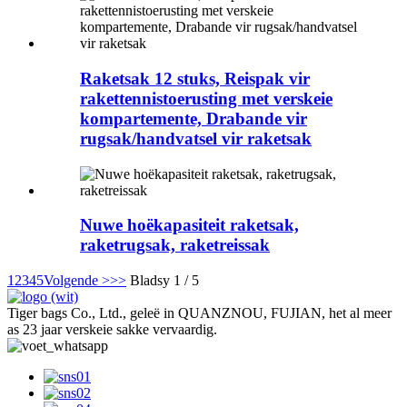
Raketsak 12 stuks, Reispak vir
rakettennistoerusting met verskeie
kompartemente, Drabande vir
rugsak/handvatsel vir raketsak
Nuwe hoëkapasiteit raketsak,
raketrugsak, raketreissak
1
2
3
4
5
Volgende >
>>
Bladsy 1 / 5
Tiger bags Co., Ltd., geleë in QUANZNOU, FUJIAN, het al meer
as 23 jaar verskeie sakke vervaardig.