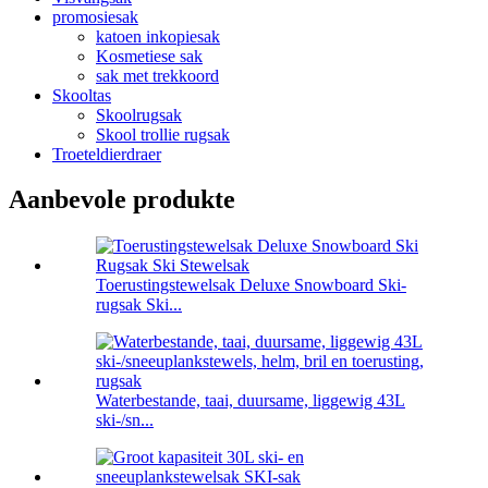
promosiesak
katoen inkopiesak
Kosmetiese sak
sak met trekkoord
Skooltas
Skoolrugsak
Skool trollie rugsak
Troeteldierdraer
Aanbevole produkte
Toerustingstewelsak Deluxe Snowboard Ski-
rugsak Ski...
Waterbestande, taai, duursame, liggewig 43L
ski-/sn...